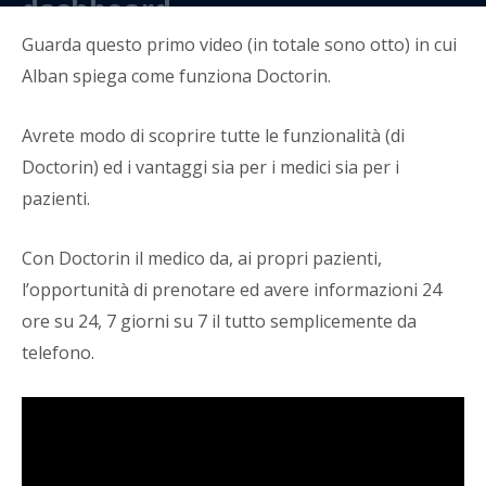
dashboard
Guarda questo primo video (in totale sono otto) in cui
Di
Christian Noto
-
18 Giugno 2024
Alban spiega come funziona Doctorin.
Avrete modo di scoprire tutte le funzionalità (di
Doctorin) ed i vantaggi sia per i medici sia per i
pazienti.
Con Doctorin il medico da, ai propri pazienti,
l’opportunità di prenotare ed avere informazioni 24
ore su 24, 7 giorni su 7 il tutto semplicemente da
telefono.