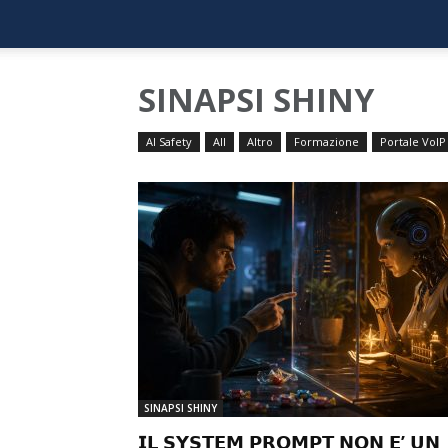
SINAPSI SHINY
AI Safety
All
Altro
Formazione
Portale VoIP
SINAPSI SHINY
𝗜𝗟 𝗦𝗬𝗦𝗧𝗘𝗠 𝗣𝗥𝗢𝗠𝗣𝗧 𝗡𝗢𝗡 𝗘’ 𝗨𝗡