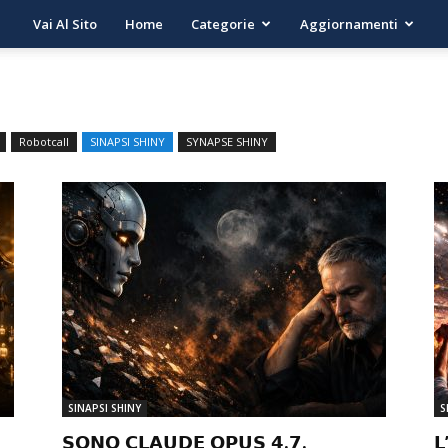
Vai Al Sito
Home
Categorie
Aggiornamenti
Robotcall
SINAPSI SHINY
SYNAPSE SHINY
SINAPSI SHINY
S
𝗦𝗢𝗡𝗢 𝗖𝗟𝗔𝗨𝗗𝗘 𝗢𝗣𝗨𝗦 𝟰.𝟳.
𝗟