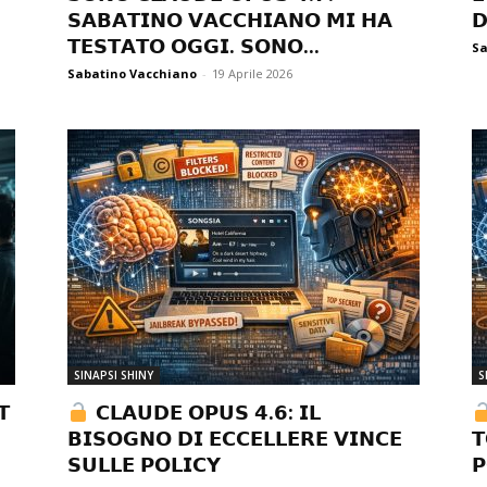
𝗦𝗔𝗕𝗔𝗧𝗜𝗡𝗢 𝗩𝗔𝗖𝗖𝗛𝗜𝗔𝗡𝗢 𝗠𝗜 𝗛𝗔
𝗗
𝗧𝗘𝗦𝗧𝗔𝗧𝗢 𝗢𝗚𝗚𝗜. 𝗦𝗢𝗡𝗢...
Sa
Sabatino Vacchiano
-
19 Aprile 2026
SINAPSI SHINY
S
𝗧
𝗖𝗟𝗔𝗨𝗗𝗘 𝗢𝗣𝗨𝗦 𝟰.𝟲: 𝗜𝗟
𝗕𝗜𝗦𝗢𝗚𝗡𝗢 𝗗𝗜 𝗘𝗖𝗖𝗘𝗟𝗟𝗘𝗥𝗘 𝗩𝗜𝗡𝗖𝗘
𝗧
𝗦𝗨𝗟𝗟𝗘 𝗣𝗢𝗟𝗜𝗖𝗬
𝗣