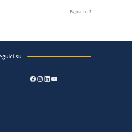
Pagina 1 di 3
eguici su
Facebook
Instagram
LinkedIn
YouTube