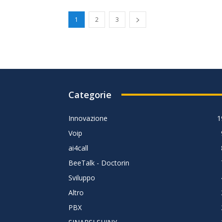
1
2
3
Categorie
Innovazione
1
Voip
ai4call
BeeTalk - Doctorin
Sviluppo
Altro
PBX