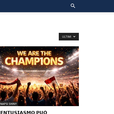
ULTIMI
INAPSI SHINY
’𝗘𝗡𝗧𝗨𝗦𝗜𝗔𝗦𝗠𝗢 𝗣𝗨𝗢̀