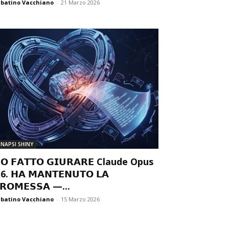
batino Vacchiano
-
21 Marzo 2026
INAPSI SHINY
𝗢 𝗙𝗔𝗧𝗧𝗢 𝗚𝗜𝗨𝗥𝗔𝗥𝗘 Claude Opus
6. 𝗛𝗔 𝗠𝗔𝗡𝗧𝗘𝗡𝗨𝗧𝗢 𝗟𝗔
𝗥𝗢𝗠𝗘𝗦𝗦𝗔 —...
batino Vacchiano
-
15 Marzo 2026