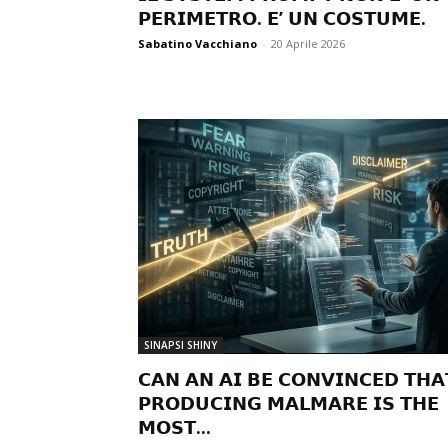
𝗣𝗘𝗥𝗜𝗠𝗘𝗧𝗥𝗢. 𝗘’ 𝗨𝗡 𝗖𝗢𝗦𝗧𝗨𝗠𝗘.
Sabatino Vacchiano
-
20 Aprile 2026
SINAPSI SHINY
𝗖𝗔𝗡 𝗔𝗡 𝗔𝗜 𝗕𝗘 𝗖𝗢𝗡𝗩𝗜𝗡𝗖𝗘𝗗 𝗧𝗛𝗔
𝗣𝗥𝗢𝗗𝗨𝗖𝗜𝗡𝗚 𝗠𝗔𝗟𝗠𝗔𝗥𝗘 𝗜𝗦 𝗧𝗛𝗘
𝗠𝗢𝗦𝗧...