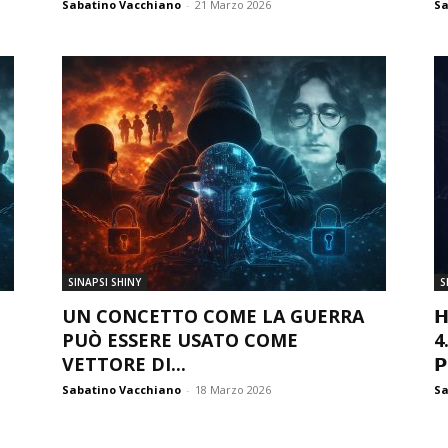
Sabatino Vacchiano
-
21 Marzo 2026
Sa
SINAPSI SHINY
S
UN CONCETTO COME LA GUERRA

PUÒ ESSERE USATO COME
4.
VETTORE DI...

Sabatino Vacchiano
-
18 Marzo 2026
Sa