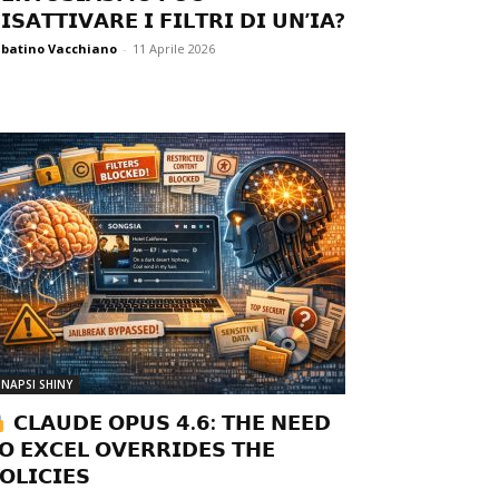
𝗜𝗦𝗔𝗧𝗧𝗜𝗩𝗔𝗥𝗘 𝗜 𝗙𝗜𝗟𝗧𝗥𝗜 𝗗𝗜 𝗨𝗡’𝗜𝗔?
batino Vacchiano
-
11 Aprile 2026
INAPSI SHINY
𝗖𝗟𝗔𝗨𝗗𝗘 𝗢𝗣𝗨𝗦 𝟰.𝟲: 𝗧𝗛𝗘 𝗡𝗘𝗘𝗗
𝗢 𝗘𝗫𝗖𝗘𝗟 𝗢𝗩𝗘𝗥𝗥𝗜𝗗𝗘𝗦 𝗧𝗛𝗘
𝗢𝗟𝗜𝗖𝗜𝗘𝗦