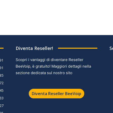
Diventa Reseller!
S
Scopri i vantaggi di diventare Reseller
91
BeeVoip, è gratuito! Maggiori dettagli nella
91
sezione dedicata sul nostro sito
85
72
45
Diventa Reseller BeeVoip
33
27