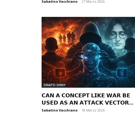
Sabatino Vacchiano
-
27 Marzo 2026
SINAPSI SHINY
𝗖𝗔𝗡 𝗔 𝗖𝗢𝗡𝗖𝗘𝗣𝗧 𝗟𝗜𝗞𝗘 𝗪𝗔𝗥 𝗕𝗘
𝗨𝗦𝗘𝗗 𝗔𝗦 𝗔𝗡 𝗔𝗧𝗧𝗔𝗖𝗞 𝗩𝗘𝗖𝗧𝗢𝗥...
Sabatino Vacchiano
-
18 Marzo 2026