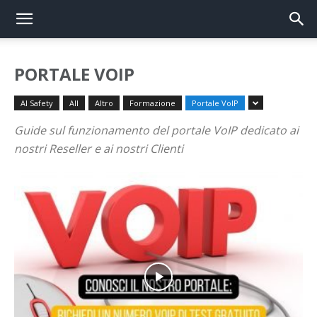
PORTALE VOIP
AI Safety
All
Altro
Formazione
Portale VoIP
Guide sul funzionamento del portale VoIP dedicato ai
nostri Reseller e ai nostri Clienti