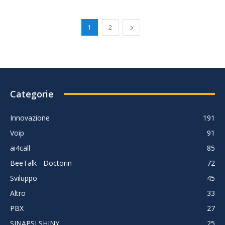
1
2
Categorie
Innovazione
191
Voip
91
ai4call
85
BeeTalk - Doctorin
72
Sviluppo
45
Altro
33
PBX
27
SINAPSI SHINY
25