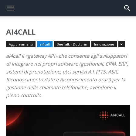
AI4CALL
Aggiornamenti
ai4call
BeeTalk - Doctorin
Innovazione
ai4call il «gateway API» che consente agli sviluppatori
di integrare nei propri software (gestionali, CRM, ERP,
sistemi di prenotazione, etc) servizi A.I. (TTS, ASR,
Riconoscimento date e Riconoscimento orari) per la
gestione delle chiamate telefoniche, avendone il
pieno controllo.