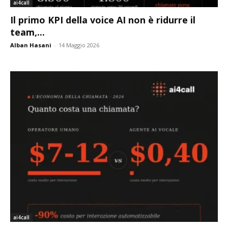
ai4call
Il primo KPI della voice AI non è ridurre il
team,...
Alban Hasani
-
14 Maggio 2026
ai4call