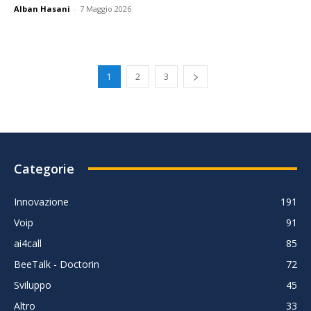
Alban Hasani
-
7 Maggio 2026
1
2
3
Categorie
Innovazione
191
Voip
91
ai4call
85
BeeTalk - Doctorin
72
Sviluppo
45
Altro
33