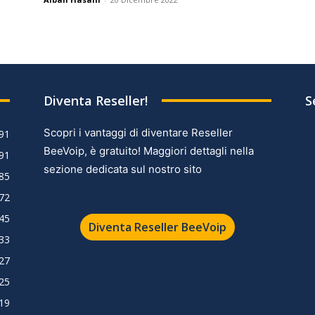
Diventa Reseller!
S
Scopri i vantaggi di diventare Reseller
91
BeeVoip, è gratuito! Maggiori dettagli nella
91
sezione dedicata sul nostro sito
85
72
45
Diventa Reseller BeeVoip
33
27
25
19