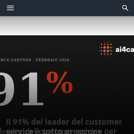
Il 91% dei leader del customer
service è sotto pressione per