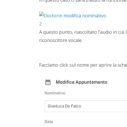
In questo caso ci sarà d’aiuto la funzional
A questo punto, riascoltato l’audio in c
riconoscitore vocale.
Facciamo click sul nome per aprire la sch