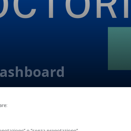
ashboard
are:
prenotazione” o “senza prenotazione”