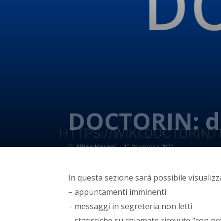
DOCTORIN: d
Di
Alban Hasani
-
10 Novembre 2022
In questa sezione sarà possibile visualizz
– appuntamenti imminenti
– messaggi in segreteria non letti
– statistiche su chiamate ricevute “con 