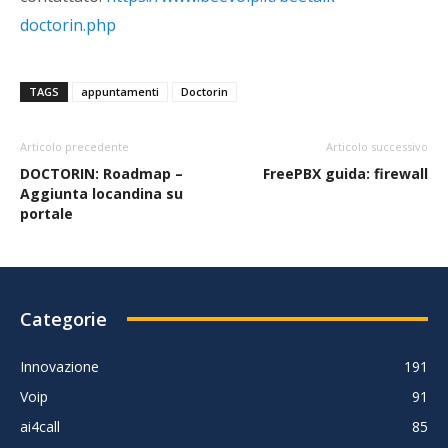
doctorin.php
TAGS
appuntamenti
Doctorin
Articolo precedente
Articolo successivo
DOCTORIN: Roadmap –
FreePBX guida: firewall
Aggiunta locandina su
portale
Categorie
Innovazione
191
Voip
91
ai4call
85