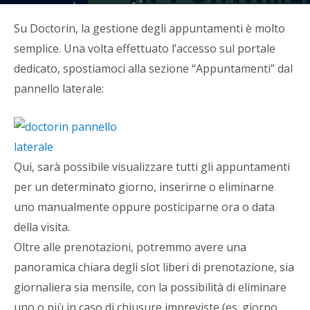
appuntamenti
Su Doctorin, la gestione degli appuntamenti è molto
Di
Alban Hasani
-
13 Dicembre 2022
semplice. Una volta effettuato l’accesso sul portale
dedicato, spostiamoci alla sezione “Appuntamenti” dal
pannello laterale:
Qui, sarà possibile visualizzare tutti gli appuntamenti
per un determinato giorno, inserirne o eliminarne
uno manualmente oppure posticiparne ora o data
della visita.
Oltre alle prenotazioni, potremmo avere una
panoramica chiara degli slot liberi di prenotazione, sia
giornaliera sia mensile, con la possibilità di eliminare
uno o più in caso di chiusure impreviste (es. giorno