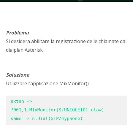
chiamate da Dialplan
Di
Asterweb
-
29 Dicembre 2022
Problema
Si desidera abilitare la registrazione delle chiamate dal
dialplan Asterisk.
Soluzione
Utilizzare l’applicazione MixMonitor():
exten => 
7001,1,MixMonitor(${UNIQUEID}.ulaw)

same => n,Dial(SIP/myphone)