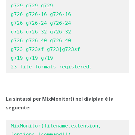
g729 g729 g729

g726 g726-16 g726-16

g726 g726-24 g726-24

g726 g726-32 g726-32

g726 g726-40 g726-40

g723 g723sf g723|g723sf

g719 g719 g719

23 file formats registered.
La sintassi per MixMonitor() nel dialplan è la
seguente:
MixMonitor(filename.extension,
[options,[command]])