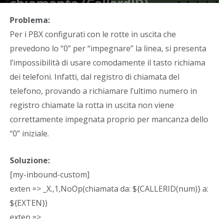
chiamante (CallerdID)
Di
Problema:
Asterweb
-
7 Dicembre 2022
Per i PBX configurati con le rotte in uscita che
prevedono lo “0” per “impegnare” la linea, si presenta
l’impossibilità di usare comodamente il tasto richiama
dei telefoni. Infatti, dal registro di chiamata del
telefono, provando a richiamare l’ultimo numero in
registro chiamate la rotta in uscita non viene
correttamente impegnata proprio per mancanza dello
“0” iniziale.
Soluzione:
[my-inbound-custom]
exten => _X.,1,NoOp(chiamata da: ${CALLERID(num)} a:
${EXTEN})
exten =>