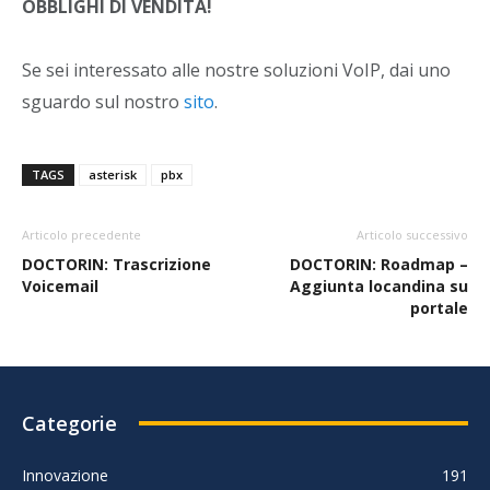
OBBLIGHI DI VENDITA!
Se sei interessato alle nostre soluzioni VoIP, dai uno
sguardo sul nostro
sito
.
TAGS
asterisk
pbx
Articolo precedente
Articolo successivo
DOCTORIN: Trascrizione
DOCTORIN: Roadmap –
Voicemail
Aggiunta locandina su
portale
Categorie
Innovazione
191