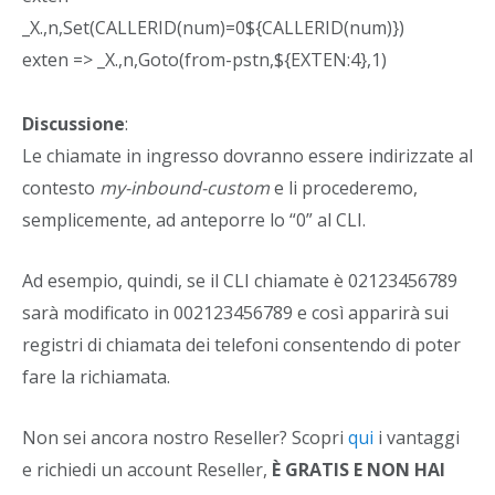
_X.,n,Set(CALLERID(num)=0${CALLERID(num)})
exten => _X.,n,Goto(from-pstn,${EXTEN:4},1)
Discussione
:
Le chiamate in ingresso dovranno essere indirizzate al
contesto
my-inbound-custom
e li procederemo,
semplicemente, ad anteporre lo “0” al CLI.
Ad esempio, quindi, se il CLI chiamate è 02123456789
sarà modificato in 002123456789 e così apparirà sui
registri di chiamata dei telefoni consentendo di poter
fare la richiamata.
Non sei ancora nostro Reseller? Scopri
qui
i vantaggi
e richiedi un account Reseller,
È GRATIS E NON HAI