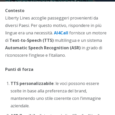
riconoscimento vocale
Contesto
Di
Christian Noto
-
3 Ottobre 2025
Liberty Lines accoglie passeggeri provenienti da
diversi Paesi. Per questo motivo, rispondere in più
lingue era una necessità.
AI4Call
fornisce un motore
di
Text-to-Speech (TTS)
multilingua e un sistema
Automatic Speech Recognition (ASR)
in grado di
riconoscere l’inglese e l’italiano.
Punti di forza
TTS personalizzabile
: le voci possono essere
scelte in base alla preferenza del brand,
mantenendo uno stile coerente con l’immagine
aziendale.