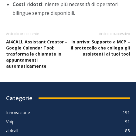
Costi ridotti
: niente più necessità di operatori
bilingue sempre disponibili.
Articolo precedente
Articolo successivo
AI4CALL Assistant Creator –
In arrivo: Supporto a MCP –
Google Calendar Tool:
Il protocollo che collega gli
trasforma le chiamate in
assistenti ai tuoi tool
appuntamenti
automaticamente
Categorie
Innovazione
191
Voip
91
ai4call
85