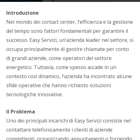
Tecnologico
Introduzione
Di
Christian Noto
-
6 Febbraio 2025
Nel mondo dei contact center, l’efficienza e la gestione
del tempo sono fattori fondamentali per garantire il
successo. Easy Servizi, un’azienda leader nel settore, si
occupa principalmente di gestire chiamate per conto
di grandi aziende, come operatori del settore
energetico. Tuttavia, come spesso accade in un
contesto così dinamico, l’azienda ha incontrato alcune
sfide operative che hanno richiesto soluzioni
tecnologiche innovative.
Il Problema
Uno dei principali incarichi di Easy Servizi consiste nel
contattare telefonicamente i clienti di aziende
committenti, organizzando appuntamenti o fornendo