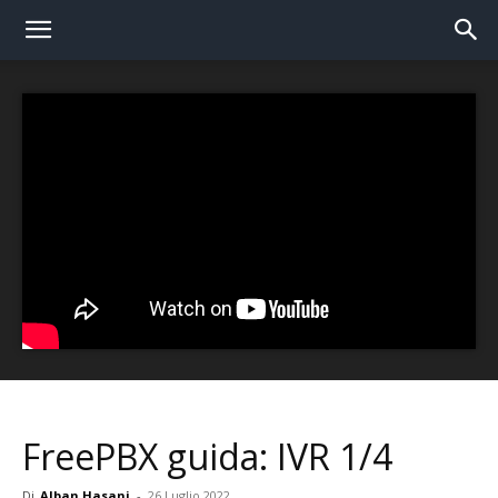
FreePBX guida: IVR 1/4
Di
Alban Hasani
-
26 Luglio 2022