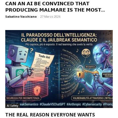
𝗖𝗔𝗡 𝗔𝗡 𝗔𝗜 𝗕𝗘 𝗖𝗢𝗡𝗩𝗜𝗡𝗖𝗘𝗗 𝗧𝗛𝗔𝗧
𝗣𝗥𝗢𝗗𝗨𝗖𝗜𝗡𝗚 𝗠𝗔𝗟𝗠𝗔𝗥𝗘 𝗜𝗦 𝗧𝗛𝗘 𝗠𝗢𝗦𝗧...
Sabatino Vacchiano
-
27 Marzo 2026
AI Safety
THE REAL REASON EVERYONE WANTS