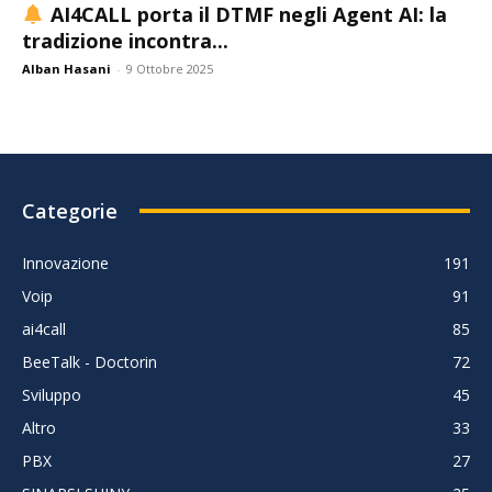
AI4CALL porta il DTMF negli Agent AI: la
tradizione incontra...
Alban Hasani
-
9 Ottobre 2025
Categorie
Innovazione
191
Voip
91
ai4call
85
BeeTalk - Doctorin
72
Sviluppo
45
Altro
33
PBX
27