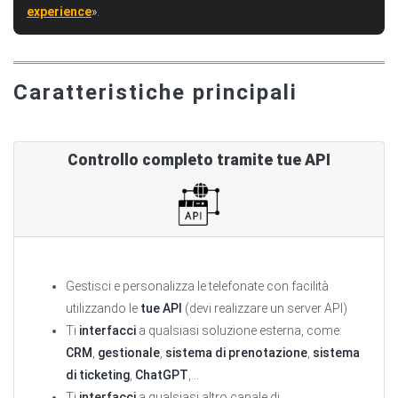
experience
».
Caratteristiche principali
Controllo completo tramite tue API
Gestisci e personalizza le telefonate con facilità
utilizzando le
tue API
(devi realizzare un server API)
Ti
interfacci
a qualsiasi soluzione esterna, come:
CRM
,
gestionale
,
sistema di prenotazione
,
sistema
di ticketing
,
ChatGPT
,...
Ti
interfacci
a qualsiasi altro canale di