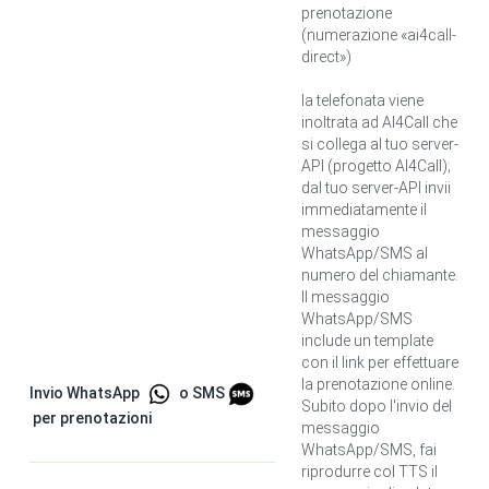
prenotazione
(numerazione «ai4call-
direct»)
la telefonata viene
inoltrata ad AI4Call che
si collega al tuo server-
API (progetto AI4Call);
dal tuo server-API invii
immediatamente il
messaggio
WhatsApp/SMS al
numero del chiamante.
Il messaggio
WhatsApp/SMS
include un template
con il link per effettuare
la prenotazione online.
Invio WhatsApp
o SMS
Subito dopo l'invio del
per prenotazioni
messaggio
WhatsApp/SMS, fai
riprodurre col TTS il