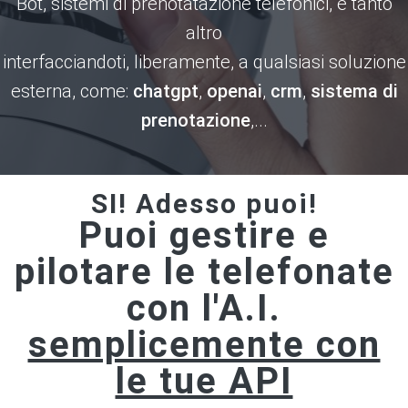
Bot, sistemi di prenotatazione telefonici, e tanto
altro
interfacciandoti, liberamente, a qualsiasi soluzione
esterna, come:
chatgpt
,
openai
,
crm
,
sistema di
prenotazione
,...
SI! Adesso puoi!
Puoi gestire e
pilotare le telefonate
con l'A.I.
semplicemente con
le tue API