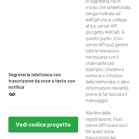
in segreteria, fai in
modo che la telefonata
venga inoltrata ad
AI4Call che si collega
al tuo server-API
(progetto AI4Call). A
questo punto, il tuo
server-API può gestire
tutte le interazioni
necessarie con il
chiamante (ad
esempio, chiedere il
Segreteria telefonica con
nome e/o il motivo
trascrizione da voce a testo con
della telefonata, o altre
notifica
informazioni rilevanti),
prima di far lasciare il
messaggio.
Alla fine della
registrazione, il tuo
Vedi codice progetto
server-API riceve sia il
file audio sia la
trascrizione del