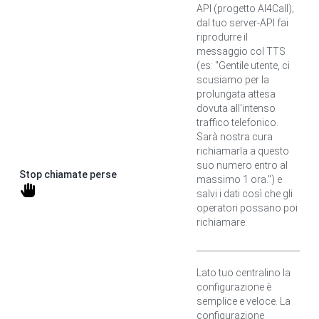
API (progetto AI4Call);
dal tuo server-API fai
riprodurre il
messaggio col TTS
(es: "Gentile utente, ci
scusiamo per la
prolungata attesa
dovuta all'intenso
traffico telefonico.
Sarà nostra cura
richiamarla a questo
suo numero entro al
Stop chiamate perse
massimo 1 ora.") e
salvi i dati così che gli
operatori possano poi
richiamare.
Lato tuo centralino la
configurazione è
semplice e veloce. La
configurazione