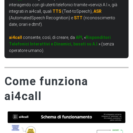
interagendo con gli utenti telefonici tramite «servizi A.I.», già
integrati in ai4call, quali
TTS
(Text-toSpeech),
ASR
(AutomatedSpeech Recognition) e
STT
(riconoscimento
date, orari e dtmf).
ai4call
consente, così, di creare, da
API
, «
Risponditori
Telefonici Interattivi e Dinamici, basati su A.I.
» (senza
operatore umano).
Come funziona
ai4call