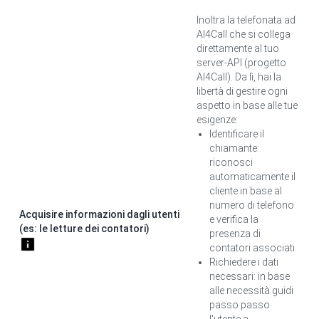
Inoltra la telefonata ad
AI4Call che si collega
direttamente al tuo
server-API (progetto
AI4Call). Da lì, hai la
libertà di gestire ogni
aspetto in base alle tue
esigenze:
Identificare il
chiamante:
riconosci
automaticamente il
cliente in base al
numero di telefono
Acquisire informazioni dagli utenti
e verifica la
(es: le letture dei contatori)
presenza di
contatori associati
Richiedere i dati
necessari: in base
alle necessità guidi
passo passo