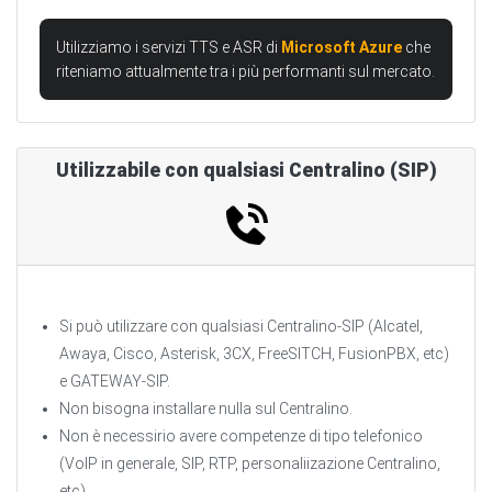
Utilizziamo i servizi TTS e ASR di
Microsoft Azure
che
riteniamo attualmente tra i più performanti sul mercato.
Utilizzabile con qualsiasi Centralino (SIP)
Si può utilizzare con qualsiasi Centralino-SIP (Alcatel,
Awaya, Cisco, Asterisk, 3CX, FreeSITCH, FusionPBX, etc)
e GATEWAY-SIP.
Non bisogna installare nulla sul Centralino.
Non è necessirio avere competenze di tipo telefonico
(VoIP in generale, SIP, RTP, personaliizazione Centralino,
etc).