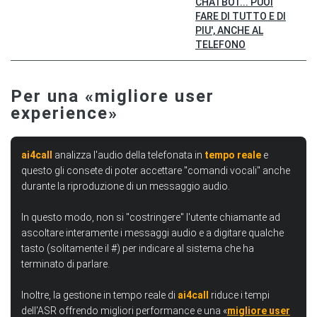
CHATBOT... PUOI
FARE DI TUTTO E DI
PIU', ANCHE AL
TELEFONO
Per una «migliore user
experience»
ai4call
analizza l'audio della telefonata in
tempo reale
e
questo gli consete di poter accettare "comandi vocali" anche
durante la riproduzione di un messaggio audio.
In questo modo, non si "costringere" l'utente chiamante ad
ascoltare interamente i messaggi audio e a digitare qualche
tasto (solitamente il #) per indicare al sistema che ha
terminato di parlare.
Inoltre, la gestione in tempo reale di
ai4call
riduce i tempi
dell'ASR offrendo migliori performance e una «
migliore user