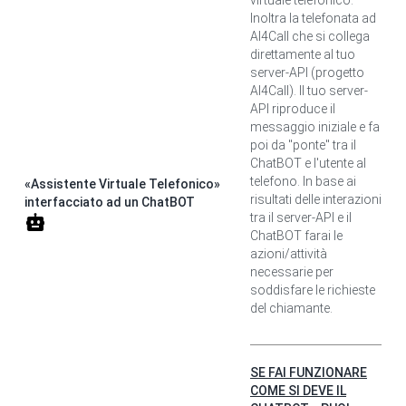
virtuale telefonico.
Inoltra la telefonata ad
AI4Call che si collega
direttamente al tuo
server-API (progetto
AI4Call). Il tuo server-
API riproduce il
messaggio iniziale e fa
poi da "ponte" tra il
ChatBOT e l'utente al
telefono. In base ai
«Assistente Virtuale Telefonico»
risultati delle interazioni
interfacciato ad un ChatBOT
tra il server-API e il
ChatBOT farai le
azioni/attività
necessarie per
soddisfare le richieste
del chiamante.
SE FAI FUNZIONARE
COME SI DEVE IL