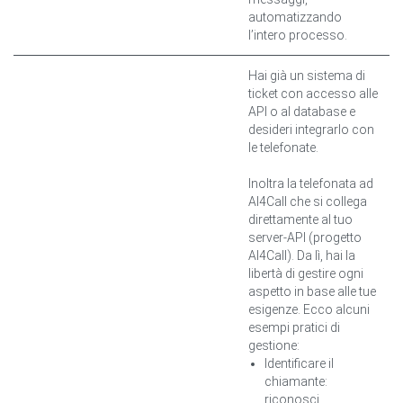
automatizzando
l’intero processo.
Hai già un sistema di
ticket con accesso alle
API o al database e
desideri integrarlo con
le telefonate.
Inoltra la telefonata ad
AI4Call che si collega
direttamente al tuo
server-API (progetto
AI4Call). Da lì, hai la
libertà di gestire ogni
aspetto in base alle tue
esigenze. Ecco alcuni
esempi pratici di
gestione:
Identificare il
chiamante:
riconosci