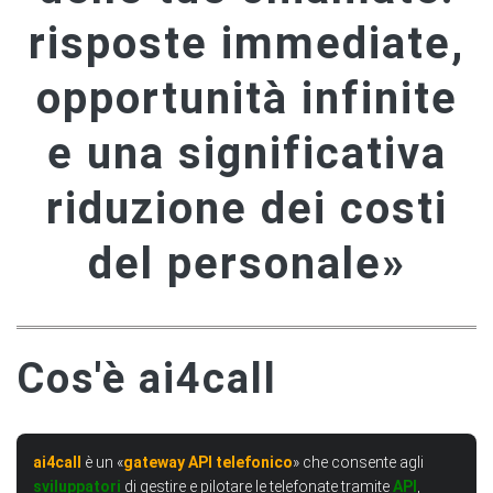
risposte immediate,
opportunità infinite
e una significativa
riduzione dei costi
del personale»
Cos'è ai4call
ai4call
è un «
gateway API telefonico
» che consente agli
sviluppatori
di gestire e pilotare le telefonate tramite
API
,