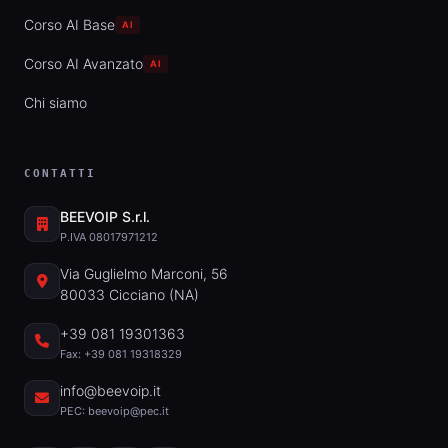
Corso AI Base
AI
Corso AI Avanzato
AI
Chi siamo
CONTATTI
BEEVOIP S.r.l.
P.IVA 08017971212
Via Guglielmo Marconi, 56
80033 Cicciano (NA)
+39 081 19301363
Fax: +39 081 19318329
info@beevoip.it
PEC: beevoip@pec.it