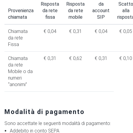
Risposta
Risposta
da
Scatt
Provenienza
da rete
da rete
account
alla
chiamata
fissa
mobile
SIP
rispost
Chiamata
€ 0,04
€ 0,31
€ 0,04
€ 0,05
da rete
Fissa
Chiamata
€ 0,31
€ 0,62
€ 0,31
€ 0,10
da rete
Mobile o da
numeri
“anonimi”
Modalità di pagamento
Sono accettate le seguenti modalità di pagamento:
Addebito in conto SEPA