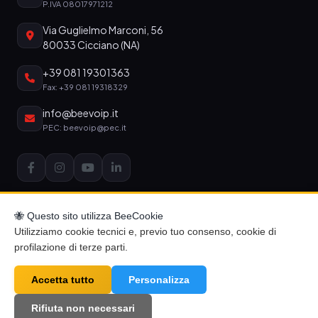
P.IVA 08017971212
Via Guglielmo Marconi, 56
80033 Cicciano (NA)
+39 081 19301363
Fax: +39 081 19318329
info@beevoip.it
PEC: beevoip@pec.it
🐝 Questo sito utilizza BeeCookie
Utilizziamo cookie tecnici e, previo tuo consenso, cookie di
profilazione di terze parti.
Accetta tutto
© 2026 BEEVOIP S.r.l. — Tutti i diritti riservati
Personalizza
Privacy Policy
Cookie Policy
Codice Condotta SMS
Iscrizione Newsletter
Cancellazione Newsletter
Rifiuta non necessari