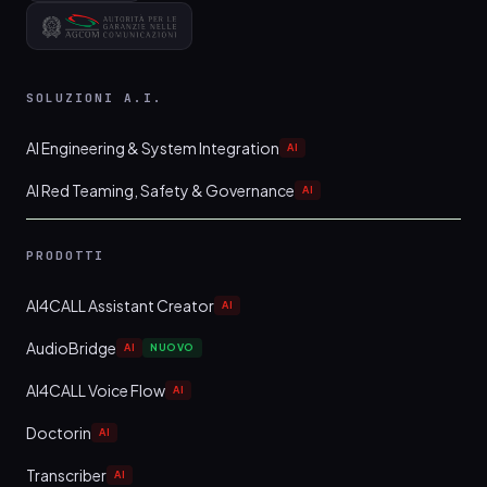
SOLUZIONI A.I.
AI Engineering & System Integration
AI
AI Red Teaming, Safety & Governance
AI
PRODOTTI
AI4CALL Assistant Creator
AI
AudioBridge
AI
NUOVO
AI4CALL Voice Flow
AI
Doctorin
AI
Transcriber
AI