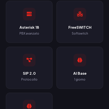
Asterisk 18
FreeSWITCH
PBX avanzato
Softswitch
SIP 2.0
AI Base
Protocollo
1 giorno