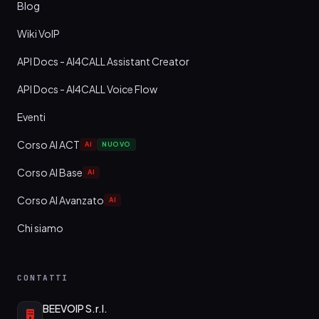
Blog
Wiki VoIP
API Docs - AI4CALL Assistant Creator
API Docs - AI4CALL Voice Flow
Eventi
Corso AI ACT
AI
NUOVO
Corso AI Base
AI
Corso AI Avanzato
AI
Chi siamo
CONTATTI
BEEVOIP S.r.l.