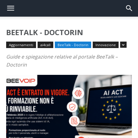
BEETALK - DOCTORIN
Aggiornamenti
ai4call
BeeTalk - Doctorin
Innovazione
Guide e spiegazione relative al portale BeeTalk –
Doctorin