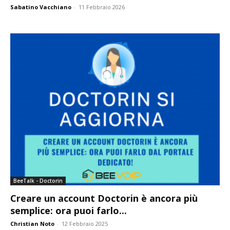
Sabatino Vacchiano
-
11 Febbraio 2026
BeeTalk - Doctorin
Creare un account Doctorin è ancora più
semplice: ora puoi farlo...
Christian Noto
-
12 Febbraio 2025