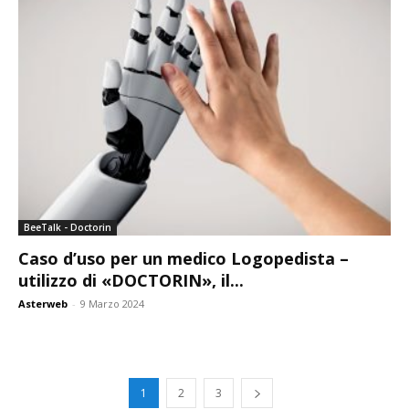
BeeTalk - Doctorin
Caso d’uso per un medico Logopedista –
utilizzo di «DOCTORIN», il...
Asterweb
-
9 Marzo 2024
1
2
3