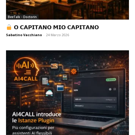
BeeTalk - Doctorin
𝗢 𝗖𝗔𝗣𝗜𝗧𝗔𝗡𝗢 𝗠𝗜𝗢 𝗖𝗔𝗣𝗜𝗧𝗔𝗡𝗢
Sabatino Vacchiano
-
24 Marzo 2026