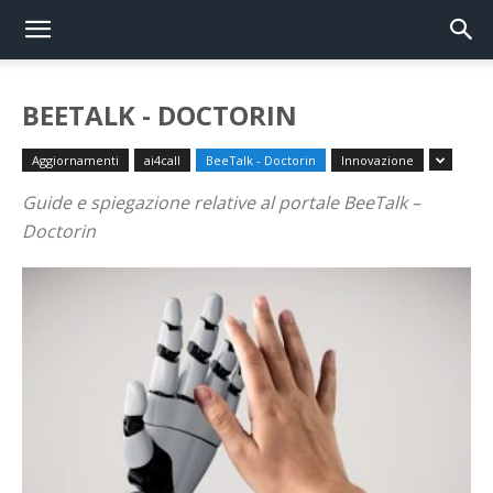
BEETALK - DOCTORIN
Aggiornamenti
ai4call
BeeTalk - Doctorin
Innovazione
Guide e spiegazione relative al portale BeeTalk –
Doctorin