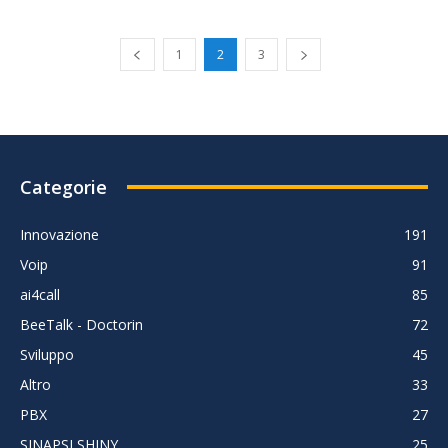
1
2
3
Categorie
Innovazione
191
Voip
91
ai4call
85
BeeTalk - Doctorin
72
Sviluppo
45
Altro
33
PBX
27
SINAPSI SHINY
25