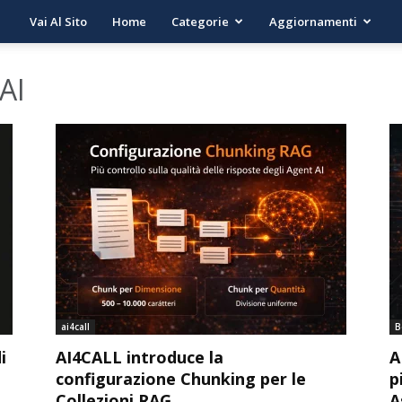
Vai Al Sito
Home
Categorie
Aggiornamenti
 AI
ai4call
B
i
AI4CALL introduce la
A
configurazione Chunking per le
p
Collezioni RAG
A