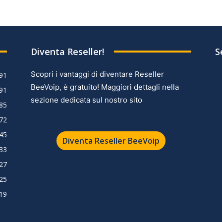
Diventa Reseller!
S
Scopri i vantaggi di diventare Reseller
91
BeeVoip, è gratuito! Maggiori dettagli nella
91
sezione dedicata sul nostro sito
85
72
45
Diventa Reseller BeeVoip
33
27
25
19