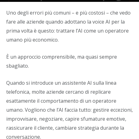
di voice AI
Uno degli errori più comuni – e più costosi – che vedo
Di
Alban Hasani
-
7 Maggio 2026
fare alle aziende quando adottano la voice AI per la
prima volta è questo: trattare l’AI come un operatore
umano più economico.
È un approccio comprensibile, ma quasi sempre
sbagliato.
Quando si introduce un assistente AI sulla linea
telefonica, molte aziende cercano di replicare
esattamente il comportamento di un operatore
umano. Vogliono che l’AI faccia tutto: gestire eccezioni,
improvvisare, negoziare, capire sfumature emotive,
rassicurare il cliente, cambiare strategia durante la
conversazione.