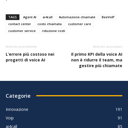
TAGS
Agent AI
ai4call
Automazione chiamate
BeeVoIP
contact center
costo chiamata
customer care
customer service
riduzione costi
Articolo precedente
Articolo successivo
L’errore più costoso nei
Il primo KPI della voice AI
progetti di voice AI
non è ridurre il team, ma
gestire più chiamate
Categorie
Innovazione
191
Voip
91
ai4call
85