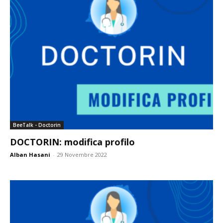
BeeTalk - Doctorin
DOCTORIN: modifica profilo
Alban Hasani
-
29 Novembre 2022