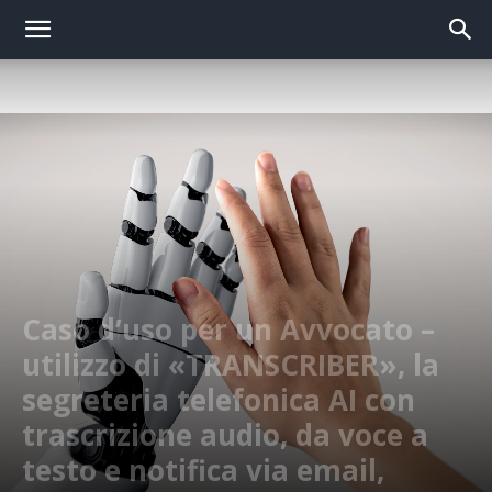
Caso d’uso per un Avvocato –
utilizzo di «TRANSCRIBER», la
segreteria telefonica AI con
trascrizione audio, da voce a
testo e notifica via email,