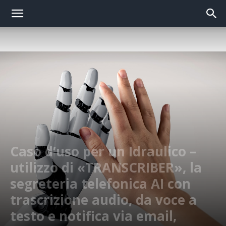
Caso d’uso per un Idraulico –
utilizzo di «TRANSCRIBER», la
segreteria telefonica AI con
trascrizione audio, da voce a
testo e notifica via email,