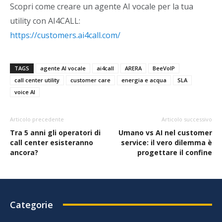
Scopri come creare un agente AI vocale per la tua
utility con AI4CALL:
https://customers.ai4call.com/
TAGS
agente AI vocale
ai4call
ARERA
BeeVoIP
call center utility
customer care
energia e acqua
SLA
voice AI
Articolo precedente
Articolo successivo
Tra 5 anni gli operatori di
Umano vs AI nel customer
call center esisteranno
service: il vero dilemma è
ancora?
progettare il confine
Categorie