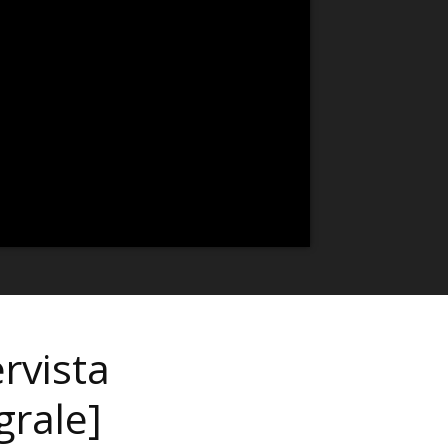
rvista
grale]