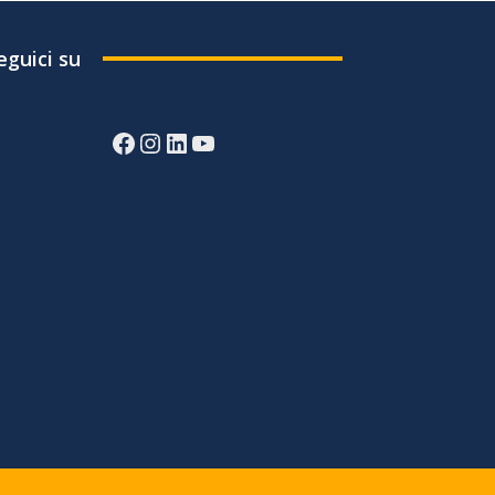
eguici su
Facebook
Instagram
LinkedIn
YouTube