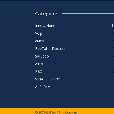
Categorie
Innovazione
1
Voip
ai4call
BeeTalk - Doctorin
Sviluppo
Altro
PBX
SINAPSI SHINY
AI Safety
© 2026 BEEVOIP Srl - Copyright