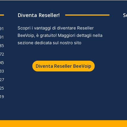
Diventa Reseller!
S
Scopri i vantaggi di diventare Reseller
91
BeeVoip, è gratuito! Maggiori dettagli nella
91
sezione dedicata sul nostro sito
85
72
45
Diventa Reseller BeeVoip
33
27
25
19