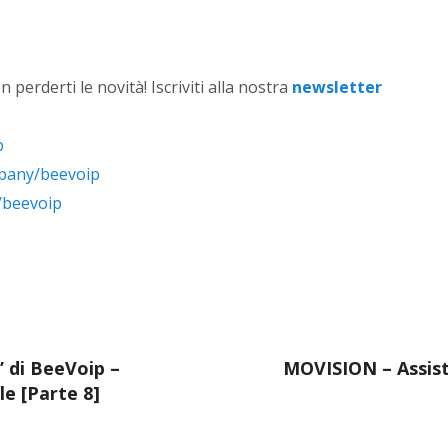
on perderti le novità! Iscriviti alla nostra
newsletter
p
mpany/beevoip
/beevoip
” di BeeVoip –
MOVISION – Assist
ale [Parte 8]