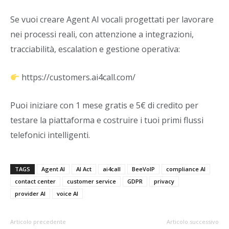
Se vuoi creare Agent AI vocali progettati per lavorare
nei processi reali, con attenzione a integrazioni,
tracciabilità, escalation e gestione operativa:
https://customers.ai4call.com/
Puoi iniziare con 1 mese gratis e 5€ di credito per
testare la piattaforma e costruire i tuoi primi flussi
telefonici intelligenti.
TAGS
Agent AI
AI Act
ai4call
BeeVoIP
compliance AI
contact center
customer service
GDPR
privacy
provider AI
voice AI
Articolo precedente
Articolo successivo