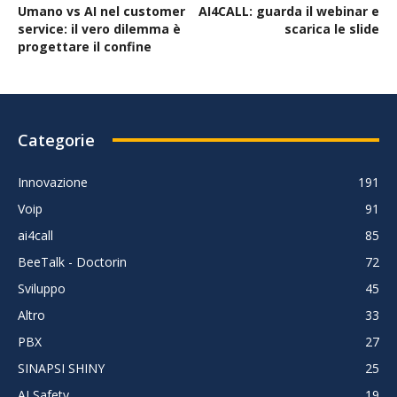
Umano vs AI nel customer
AI4CALL: guarda il webinar e
service: il vero dilemma è
scarica le slide
progettare il confine
Categorie
Innovazione
191
Voip
91
ai4call
85
BeeTalk - Doctorin
72
Sviluppo
45
Altro
33
PBX
27
SINAPSI SHINY
25
AI Safety
19