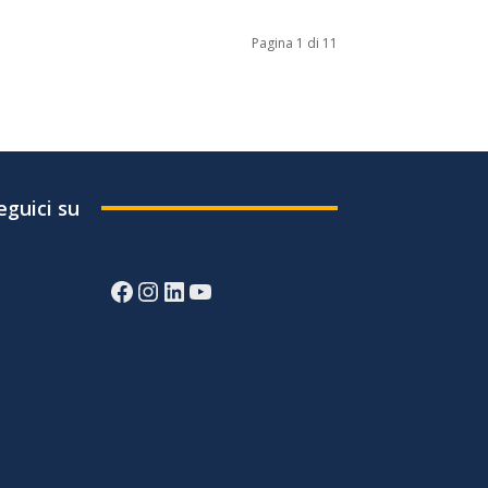
Pagina 1 di 11
eguici su
Facebook
Instagram
LinkedIn
YouTube