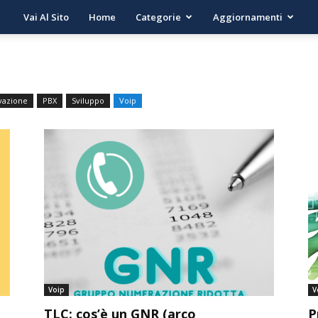
Vai Al Sito
Home
Categorie
Aggiornamenti
vazione
PBX
Sviluppo
Voip
Voip
V
TLC: cos’è un GNR (arco
P