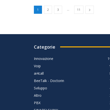
...
1
2
3
11
Categorie
Innovazione
1
Voip
ai4call
BeeTalk - Doctorin
Sviluppo
Altro
PBX