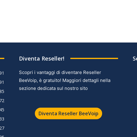
Diventa Reseller!
S
Scopri i vantaggi di diventare Reseller
91
BeeVoip, è gratuito! Maggiori dettagli nella
91
sezione dedicata sul nostro sito
85
72
45
Diventa Reseller BeeVoip
33
27