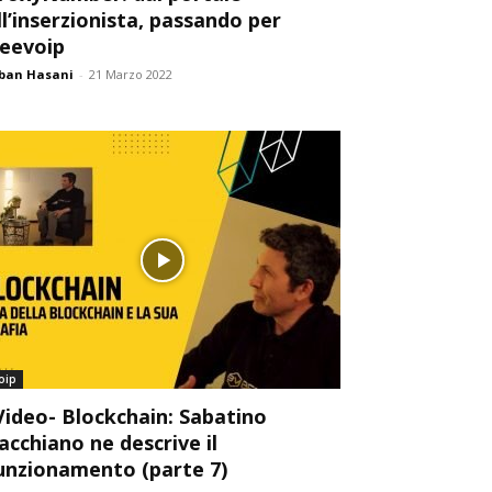
ll’inserzionista, passando per
eevoip
ban Hasani
-
21 Marzo 2022
oip
Video- Blockchain: Sabatino
acchiano ne descrive il
unzionamento (parte 7)