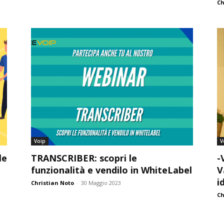
Ch
Voip
V
le
TRANSCRIBER: scopri le
-
funzionalità e vendilo in WhiteLabel
V
i
Christian Noto
-
30 Maggio 2023
Ch