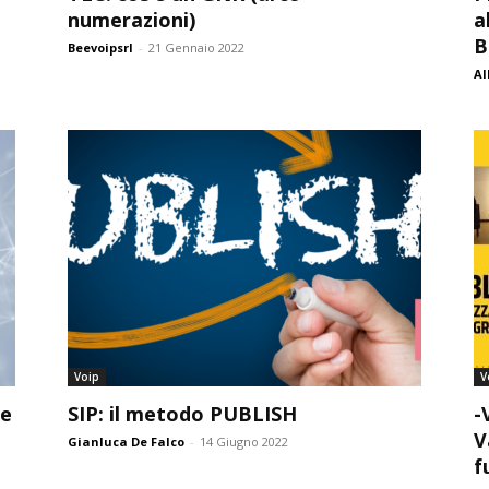
numerazioni)
a
B
Beevoipsrl
-
21 Gennaio 2022
Al
Voip
V
ne
SIP: il metodo PUBLISH
-
V
Gianluca De Falco
-
14 Giugno 2022
f