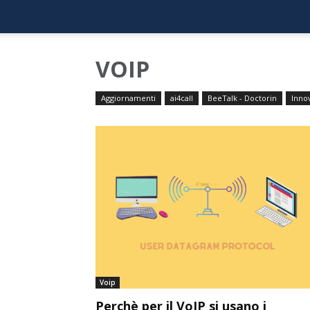
VOIP
Aggiornamenti
ai4call
BeeTalk - Doctorin
Inno
Voip
Perchè per il VoIP si usano i