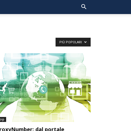
PIÙ POPOLARI
oip
roxyNumber: dal portale