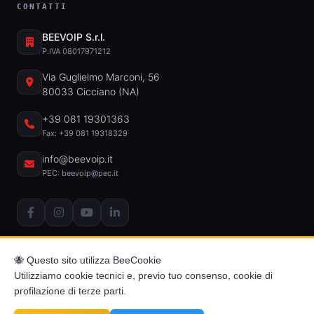
CONTATTI
BEEVOIP S.r.l.
P.IVA 08017971212
Via Guglielmo Marconi, 56
80033 Cicciano (NA)
+39 081 19301363
Fax: +39 081 19318329
info@beevoip.it
PEC: beevoip@pec.it
🐝 Questo sito utilizza BeeCookie
Utilizziamo cookie tecnici e, previo tuo consenso, cookie di
profilazione di terze parti.